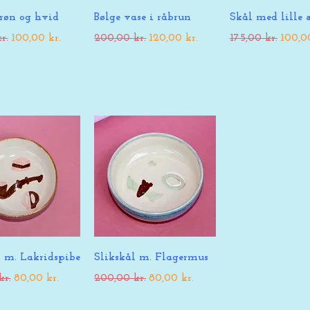
rtigvisning
Hurtigvisning
Hurtigvisn
grøn og hvid
Bølge vase i råbrun
Skål med lille 
pris
Salgspris
Regulær pris
Salgspris
Regulær pris
Salgs
r.
100,00 kr.
200,00 kr.
120,00 kr.
175,00 kr.
100,00
rtigvisning
Hurtigvisning
l m. Lakridspibe
Slikskål m. Flagermus
pris
Salgspris
Regulær pris
Salgspris
kr.
80,00 kr.
200,00 kr.
80,00 kr.