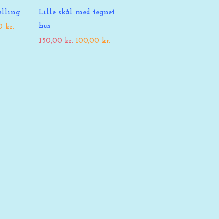
ing
Hurtigvisning
ælling
Lille skål med tegnet
hus
pris
 kr.
Regulær pris
Salgspris
150,00 kr.
100,00 kr.