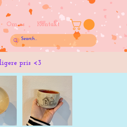
Om os
Kontakt
lligere pris <3