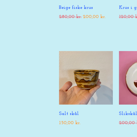
Hurtigvisning
Hu
Beige fiske krus
Krus i 
Regulær pris
Salgspris
Regulær 
280,00 kr.
200,00 kr.
120,00 k
Hurtigvisning
Hu
Salt skål
Slikskå
Pris
Regulær 
150,00 kr.
200,00 