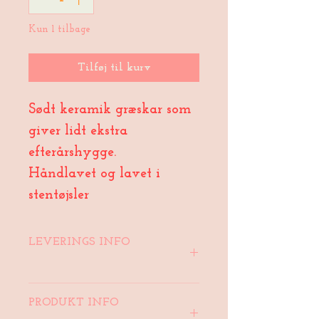
Kun 1 tilbage
Tilføj til kurv
Sødt keramik græskar som
giver lidt ekstra
efterårshygge.
Håndlavet og lavet i
stentøjsler
LEVERINGS INFO
Forventet leveringstid er op til 5
PRODUKT INFO
hverdage. Der er fri fragt hvis man