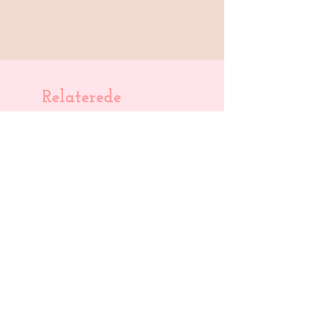
køber for over 499 kr.
Håndlavet. Lavet i stentøjsler.
Mål: ca. 6 x 8 cm
Relaterede
produkter
Nyt
Nyt