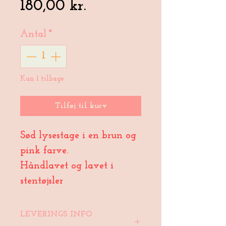
Pris
180,00 kr.
Antal
*
Kun 1 tilbage
Tilføj til kurv
Sød lysestage i en brun og
pink farve.
Håndlavet og lavet i
stentøjsler
LEVERINGS INFO