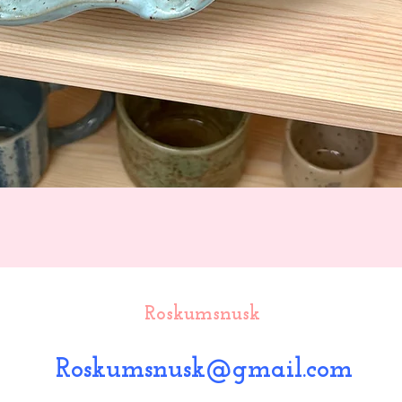
Hurtigvisning
Roskumsnusk
Roskumsnusk@gmail.com