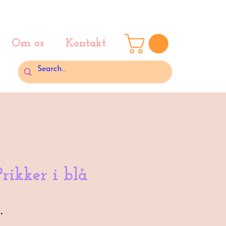
Om os
Kontakt
rikker i blå
Pris
.