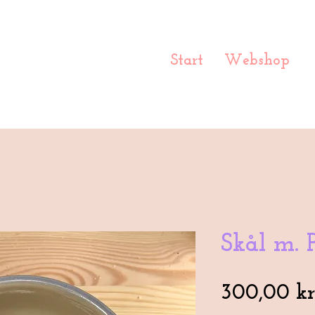
Start
Webshop
Skål m. P
300,00 kr