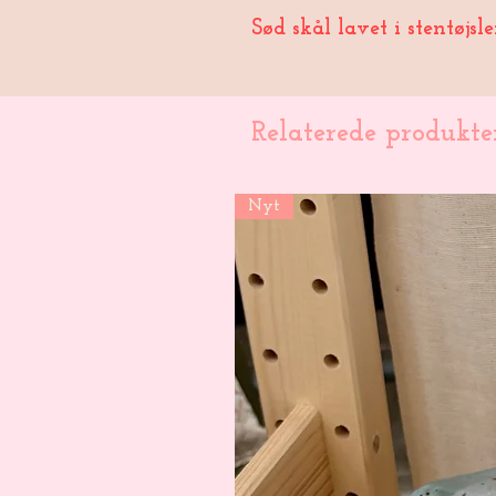
Sød skål lavet i stentøjsl
Relaterede produkte
Nyt