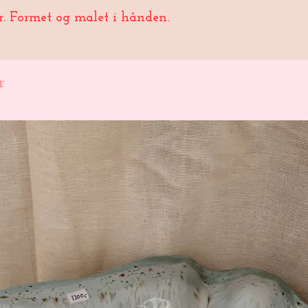
er. Formet og malet i hånden.
r